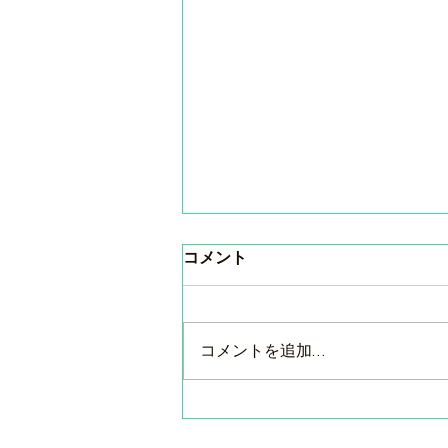
コメント
コメントを追加…
東京・ピコルーズ＆サンフォ
ニー２社合同試飲会のご案内