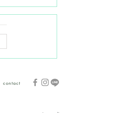
ユニソン＆サンフォニー
屋・２社合同試飲会のご
contact