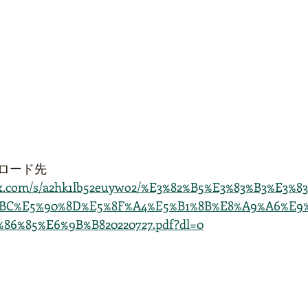
ロード先
ox.com/s/a2hk1lb52euywo2/%E3%82%B5%E3%83%B3%E3%
%BC%E5%90%8D%E5%8F%A4%E5%B1%8B%E8%A9%A6%E9
86%85%E6%9B%B820220727.pdf?dl=0