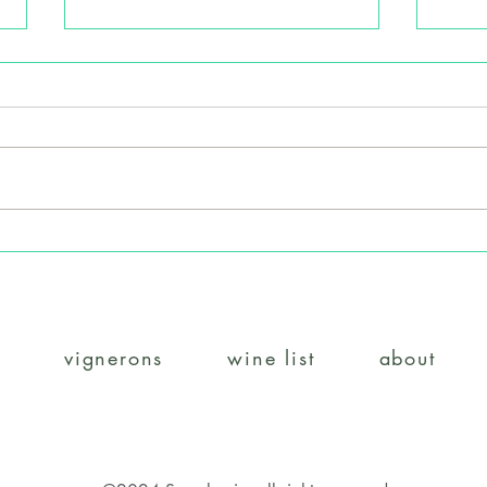
野村ユニソン＆サンフォニ
野村
ー・２社合同試飲会のご案内
名古
案内
vignerons
wine list
about