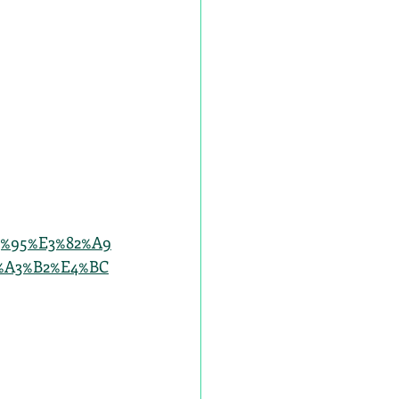
83%95%E3%82%A9
%A3%B2%E4%BC