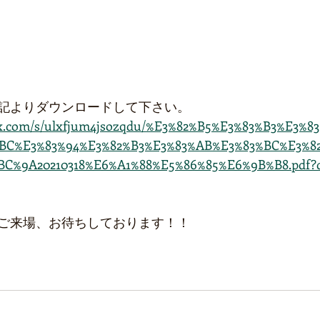
記よりダウンロードして下さい。
ox.com/s/ulxfjum4jsozqdu/%E3%82%B5%E3%83%B3%E3%
%BC%E3%83%94%E3%82%B3%E3%83%AB%E3%83%BC%E3%
C%9A20210318%E6%A1%88%E5%86%85%E6%9B%B8.pdf?d
ご来場、お待ちしております！！