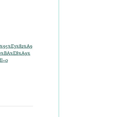
83%95%E3%82%A9
82%BA%E8%A9%
l=0