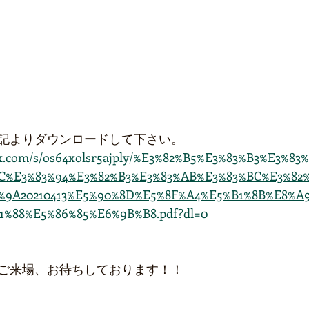
記よりダウンロードして下さい。
ox.com/s/os64xolsr5ajply/%E3%82%B5%E3%83%B3%E3%8
BC%E3%83%94%E3%82%B3%E3%83%AB%E3%83%BC%E3%8
%9A20210413%E5%90%8D%E5%8F%A4%E5%B1%8B%E8%A
%88%E5%86%85%E6%9B%B8.pdf?dl=0
ご来場、お待ちしております！！