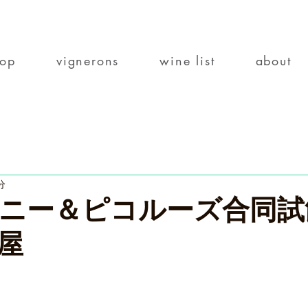
top
vignerons
wine list
about
分
ニー＆ピコルーズ合同試
屋