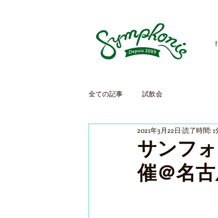
全ての記事
試飲会
2021年3月22日
読了時間: 1
サンフォ
催＠名古