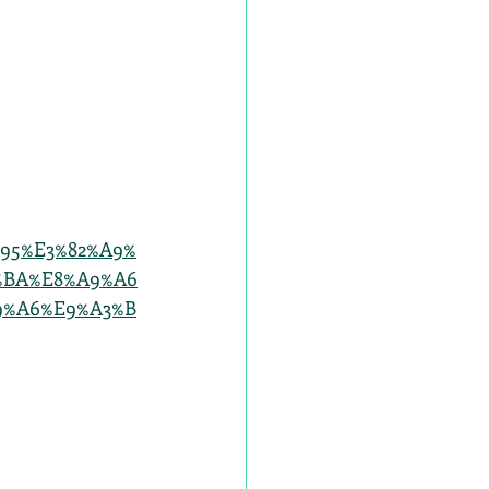
3%95%E3%82%A9%
2%BA%E8%A9%A6
9%A6%E9%A3%B