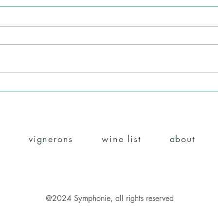
野村ユニソン＆サンフォニ
野村
ー・２社合同試飲会のご案内
名古
案内
vignerons
wine list
about
@2024 Symphonie, all rights reserved