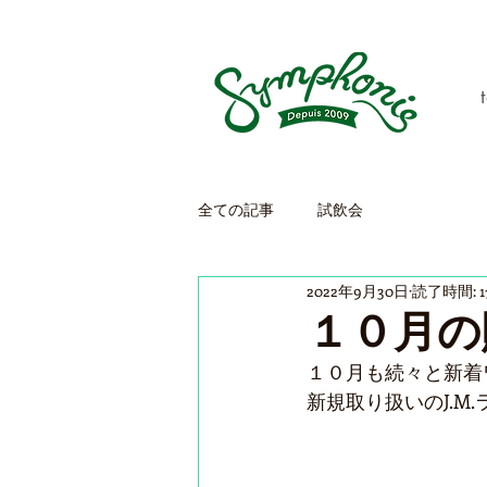
全ての記事
試飲会
2022年9月30日
読了時間: 
１０月の
１０月も続々と新着
新規取り扱いのJ.