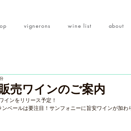
top
vignerons
wine list
about
1分
販売ワインのご案内
ワインをリリース予定！
M.ランベールは要注目！サンフォニーに旨安ワインが加わ