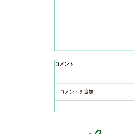
コメント
コメントを追加…
東京・ピコルーズ＆サンフォ
ニー２社合同試飲会のご案内