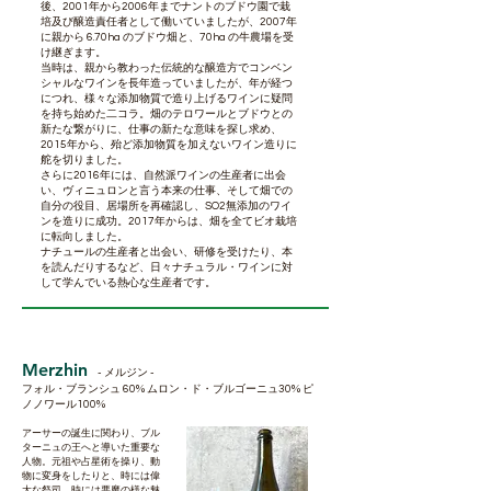
後、2001年から2006年までナントのブドウ園で栽
培及び醸造責任者として働いていましたが、2007年
に親から 6.70ha のブドウ畑と、70ha の牛農場を受
け継ぎます。
当時は、親から教わった伝統的な醸造方でコンベン
シャルなワインを長年造っていましたが、年が経つ
につれ、様々な添加物質で造り上げるワインに疑問
を持ち始めた二コラ。畑のテロワールとブドウとの
新たな繋がりに、仕事の新たな意味を探し求め、
2015年から、殆ど添加物質を加えないワイン造りに
舵を切りました。
さらに2016年には、自然派ワインの生産者に出会
い、ヴィニュロンと言う本来の仕事、そして畑での
自分の役目、居場所を再確認し、SO2無添加のワイ
ンを造りに成功。2017年からは、畑を全てビオ栽培
に転向しました。
ナチュールの生産者と出会い、研修を受けたり、本
を読んだりするなど、日々ナチュラル・ワインに対
して学んでいる熱心な生産者です。
Merzhin
- メルジン -
フォル・ブランシュ 60% ムロン・ド・ブルゴーニュ30% ピ
ノノワール100%
アーサーの誕生に関わり、ブル
ターニュの王へと導いた重要な
人物。元祖や占星術を操り、動
物に変身をしたりと、時には偉
大な祭司、時には悪魔の様な魅