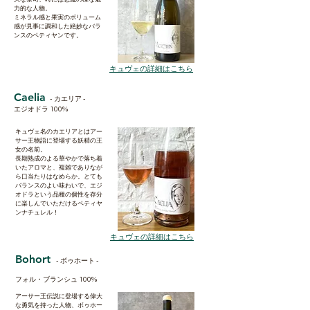
力的な人物。
​ミネラル感と果実のボリューム
感が見事に調和した絶妙なバラ
ンスのペティヤンです。
キュヴェの詳細はこちら
Caelia
- カエリア -
エジオドラ 100%
キュヴェ名のカエリアとはアー
サー王物語に登場する妖精の王
女の名前。
長期熟成のよる華やかで落ち着
いたアロマと、複雑でありなが
ら口当たりはなめらか。とても
バランスのよい味わいで、エジ
オドラという品種の個性を存分
に楽しんでいただけるペティヤ
ンナチュレル！
キュヴェの詳細はこちら
Bohort
- ボゥホート -
フォル・ブランシュ 100%
アーサー王伝説に登場する偉大
な勇気を持った人物、ボゥホー