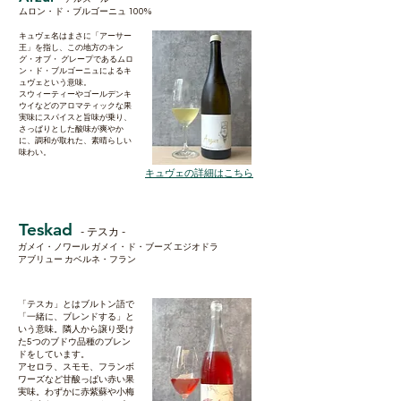
ムロン・ド・ブルゴーニュ 100%
キュヴェ名はまさに「アーサー
王」を指し、この地方のキン
グ・オブ・ グレープであるムロ
ン・ド・ブルゴーニュによるキ
ュヴェという意味。
スウィーティーやゴールデンキ
ウイなどのアロマティックな果
実味にスパイスと旨味が乗り、
さっぱりとした酸味が爽やか
に、調和が取れた、素晴らしい
味わい。
キュヴェの詳細はこちら
Teskad
- テスカ -
ガメイ・ノワール ガメイ・ド・ブーズ エジオドラ
アブリュー カベルネ・フラン
「テスカ」とはブルトン語で
「一緒に、ブレンドする」と
いう意味。隣人から譲り受け
た5つのブドウ品種のブレン
ドをしています。
アセロラ、スモモ、フランボ
ワーズなど甘酸っぱい赤い果
実味。わずかに赤紫蘇や小梅