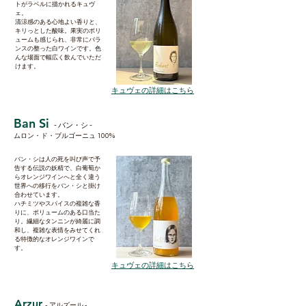
トがラベルに描かれるキュヴ
ェ。
​清涼感のある心地よい香りと、
キリっとした酸味。果実のボリ
ュームも感じられ、非常にバラ
ンスの整った白ワインです。色
んな場面で幅広く飲んでいただ
けます。
キュヴェの詳細はこちら
Ban Si
- バン・シ -
ムロン・ド・ブルゴーニュ 100%
​バン・シは人の死を叫び声で予
告する伝説の妖精で、白葡萄か
らオレンジワインへと全く違う
世界への移行をバン・シと掛け
合わせています。
​ハチミツやスパイスの複雑な香
りに、ボリュームのある口当た
り。繊細なタンニンが綺麗に調
和し、複雑な表情をみせてくれ
る特徴的なオレンジワインで
す。
キュヴェの詳細はこちら
Arzur
- アルズール -