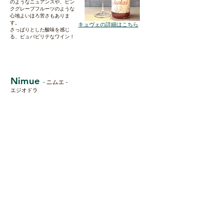
のようなニュアンスや、ピン
クグレープフルーツのような
心地よいほろ苦さもありま
す。
キュヴェの詳細はこちら
​さっぱりとした酸味を感じ
る、ビュバビリテなワイン！
Nimue
- ニムエ -
エジオドラ
アーサー王物語に登場する謎
の多い湖の乙女。円卓の騎士
の一人であるランスロットの
守護妖精「ヴィヴィアン」と
も、異界の威嚇的な力の化身
でもある魔女とも言われま
す。
野生のバラや、ダークチェリ
ーなどの妖艶なアロマ。シナ
モンなどの緻密なスパイス感
に、プラムのような引き締ま
った酸と、巨峰のような自然
キュヴェの詳細はこちら
な甘みが調和し、とても柔ら
かい口当たり。軽やかで飲み
心地の良い味わい。