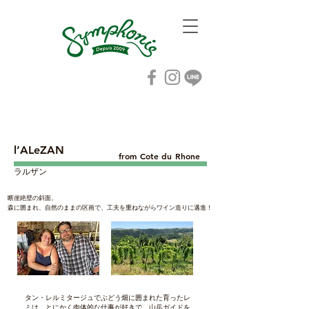
l’ALeZAN
from Cote du Rhone
ラルザン
断崖絶壁の斜面。
森に囲まれ、自然のままの区画で、工夫を重ねながらワイン造りに邁進！
タン・レルミタージュでぶどう畑に囲まれた育ったレ
ミは、とにかく肉体的な仕事が好きで、山岳ガイドを