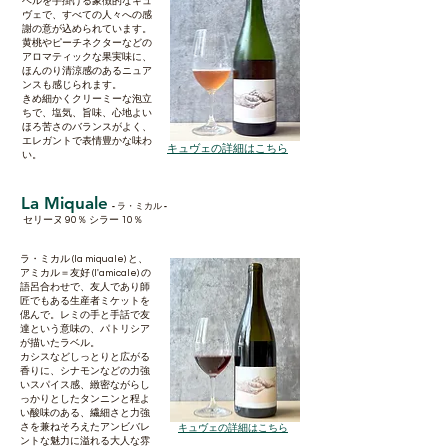
ベルを手掛ける象徴的なキュ
ヴェで、すべての人々への感
謝の意が込められています。
黄桃やピーチネクターなどの
アロマティックな果実味に、
ほんのり清涼感のあるニュア
ンスも感じられます。
きめ細かくクリーミーな泡立
ちで、塩気、旨味、心地よい
ほろ苦さのバランスがよく、
エレガントで表情豊かな味わ
​キュヴェの詳細はこちら
い。
La Miquale
-
-
ラ・ミカル
セリーヌ 90％ シラー 10％
ラ・ミカル (la miquale) と、
アミカル＝友好 (l'amicale) の
語呂合わせで、友人であり師
匠でもある生産者ミケットを
偲んで。レミの手と手話で友
達という意味の、パトリシア
が描いたラベル。
カシスなどしっとりと広がる
香りに、シナモンなどの力強
いスパイス感、緻密ながらし
っかりとしたタンニンと程よ
い酸味のある、繊細さと力強
​キュヴェの詳細はこちら
さを兼ねそろえたアンビバレ
ントな魅力に溢れる大人な雰