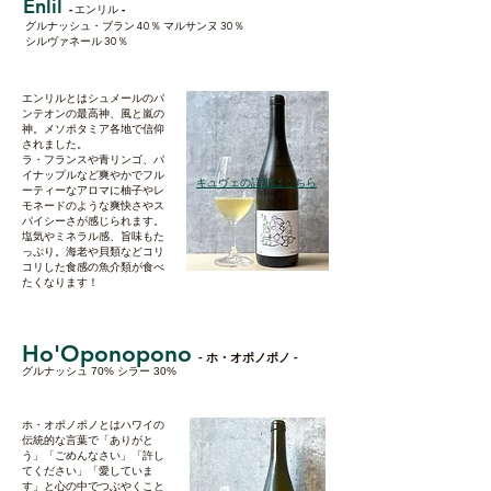
Enlil
-
-
エンリル
グルナッシュ・ブラン 40％ マルサンヌ 30％
シルヴァネール 30％
エンリルとはシュメールのパ
ンテオンの最高神、風と嵐の
神。メソポタミア各地で信仰
されました。
ラ・フランスや青リンゴ、パ
イナップルなど爽やかでフル
​キュヴェの詳細はこちら
ーティーなアロマに柚子やレ
モネードのような爽快さやス
パイシーさが感じられます。
塩気やミネラル感、旨味もた
っぷり。海老や貝類などコリ
コリした食感の魚介類が食べ
たくなります！
Ho'Oponopono
- ホ・オポノポノ -
グルナッシュ 70% シラー 30%
ホ・オポノポノとはハワイの
伝統的な言葉で「ありがと
う」「ごめんなさい」「許し
てください」「愛していま
す」と心の中でつぶやくこと