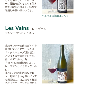
とても瑞々しく、ミネラリ
ー。甘酸っぱくキュッと引き
締まる酸が心地よく、軽快で
喉越しの良い味わいです。
​キュヴェの詳細はこちら
Les Vains
- レ・ヴァン -
サンソー 75% ガメイ 25%
北のサンソーと南のガメイを
使用していたので、元々は
「エクスキューズ (言い訳)」
というキュヴェ名でしたが、
他にすでにあった為
「Vaniteux (自惚れ)」より、
レ・ヴァンというキュヴェ名
に。
小さいバラの花の様なアロ
マ。野苺のような赤いピュア
な果実味に、ほんのりと紅茶
のようなニュアンスも感じら
​キュヴェの詳細はこちら
れます。
とても瑞々しく、しっかりと
したミネラル感があり、余韻
にはオレンジのような清々し
い香りが広がり、スルスルと
身体に染み入るようなワイン
です。