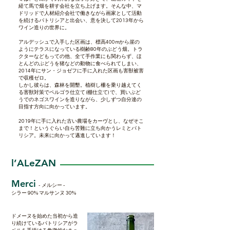
経て馬で畑を耕す会社を立ち上げます。そんな中、マ
ドリッドで人材紹介会社で働きながら画家として活動
を続けるパトリシアと出会い、意を決して2013年から
ワイン造りの世界に。
アルデッシュで入手した区画は、標高400mから崖の
ようにテラスになっている樹齢80年のぶどう畑。トラ
クターなどもっての他、全て手作業にも関わらず、ほ
とんどのぶどうを猪などの動物に食べられてしまい、
2014年にサン・ジョゼフに手に入れた区画も害獣被害
で収穫ゼロ。
しかし彼らは、森林を開墾。植樹し柵を乗り越えてく
る害獣対策でペルゴラ仕立て (棚仕立て) で、買いぶど
うでのネゴスワインを造りながら、少しずつ自分達の
目指す方向に向かっています。
2019年に手に入れた古い農場をカーヴとし、なぜそこ
まで！というぐらい自ら苦難に立ち向かうレミとパト
リシア。未来に向かって邁進しています！
l’ALeZAN
Merci
- メルシー -
シラー 90% マルサンヌ 30%
ドメーヌを始めた当初から造
り続けているパトリシアがラ