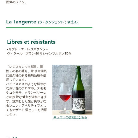
囲気のワイン。
La Tangente
(ラ・タンジェント : ネゴス)
Libres et résistants
-
-
リブレ・エ・レジスタンツ
ヴィラール・ブラン 50％ シャンブルサン 50％
「レジスタンツ＝抵抗、耐
性」の名の通り、暑 さや病気
に耐久性のある葡萄品種を使
用しています。
ハイビスカスのような鮮やか
な赤い花のアロマや、スモモ
やコケモモ、クランベリーな
どの妖 艶な魅力が溢れてきま
す。溌溂とした酸と爽やかな
タンニン。アペリティフとし
てもデザート 酒としても活躍
しそう。
​キュヴェの詳細はこちら