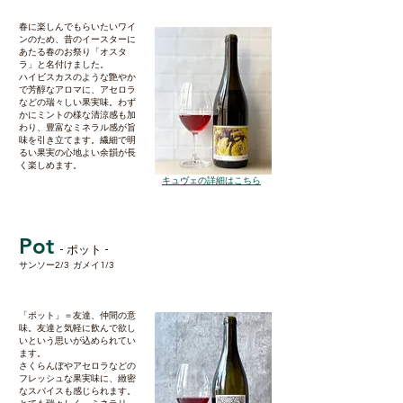
春に楽しんでもらいたいワイ
ンのため、昔のイースターに
あたる春のお祭り「オスタ
ラ」と名付けました。
ハイビスカスのような艶やか
で芳醇なアロマに、アセロラ
などの瑞々しい果実味。わず
かにミントの様な清涼感も加
わり、豊富なミネラル感が旨
味を引き立てます。繊細で明
るい果実の心地よい余韻が長
く楽しめます。​​
​キュヴェの詳細はこちら
Pot
- ポット -
サンソー2/3 ガメイ1/3
「ポット」＝友達、仲間の意
味。友達と気軽に飲んで欲し
いという思いが込められてい
ます。
さくらんぼやアセロラなどの
フレッシュな果実味に、緻密
なスパイスも感じられます。