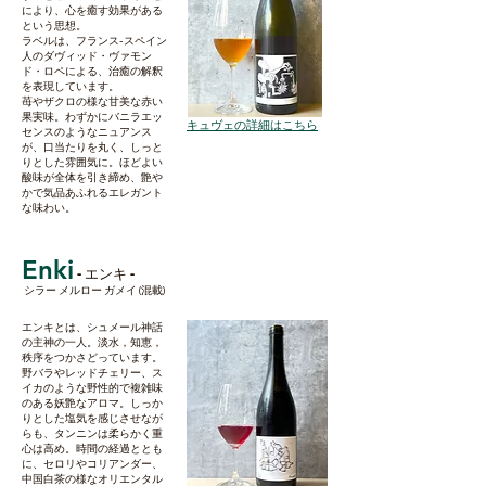
により、心を癒す効果がある
という思想。
ラベルは、フランス-スペイン
人のダヴィッド・ヴァモン
ド・ロペによる、治癒の解釈
を表現しています。
苺やザクロの様な甘美な赤い
果実味。わずかにバニラエッ
​キュヴェの詳細はこちら
センスのようなニュアンス
が、口当たりを丸く、しっと
りとした雰囲気に。ほどよい
酸味が全体を引き締め、艶や
かで気品あふれるエレガント
な味わい。
Enki
-
-
エンキ
シラー メルロー ガメイ (混載)
エンキとは、シュメール神話
の主神の一人。淡水，知恵，
秩序をつかさどっています。
野バラやレッドチェリー、ス
イカのような野性的で複雑味
のある妖艶なアロマ。しっか
りとした塩気を感じさせなが
らも、タンニンは柔らかく重
心は高め。時間の経過ととも
に、セロリやコリアンダー、
中国白茶の様なオリエンタル