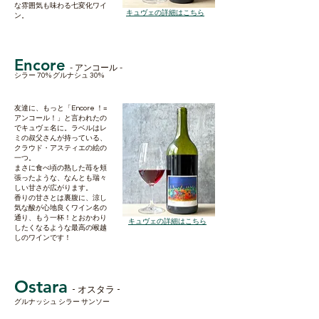
な雰囲気も味わる七変化ワイ
​キュヴェの詳細はこちら
ン。
Encore
- アンコール -
シラー 70% グルナシュ 30%
友達に、もっと「Encore ！=
アンコール！」と言われたの
でキュヴェ名に。ラベルはレ
ミの叔父さんが持っている、
クラウド・アスティエの絵の
一つ。
まさに食べ頃の熟した苺を頬
張ったような、なんとも瑞々
しい甘さが広がります。
香りの甘さとは裏腹に、涼し
気な酸が心地良くワイン名の
通り、もう一杯！とおかわり
​キュヴェの詳細はこちら
したくなるような最高の喉越
しのワインです！
Ostara
- オスタラ -
グルナッシュ シラー サンソー